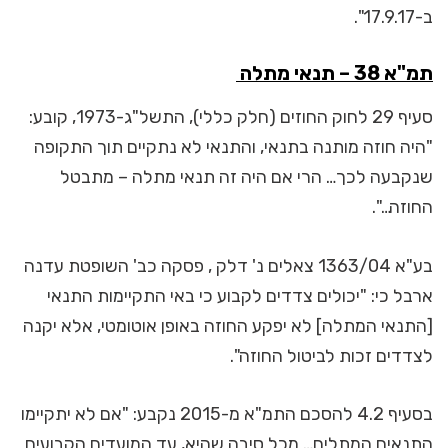
ב-17.9.17".
תמ"א 38 – תנאי מתלה
סעיף 29 לחוק החוזים (חלק כללי), התשל"ג-1973, קובע:
"היה חוזה מותנה בתנאי, והתנאי לא נתקיים תוך התקופה
שנקבעה לכך… הרי אם היה זה תנאי מתלה – מתבטל
החוזה…".
בע"א 1363/04 צאלים נ' דלק , פסקה כב' השופטת עדנה
ארבל כי: "יכולים צדדים לקבוע כי באי התקיימות התנאי
[התנאי המתלה] לא יפקע החוזה באופן אוטומטי, אלא יקנה
לצדדים זכות לביטול החוזה".
בסעיף 4.2 להסכם התמ"א מ-2015 נקבע: "אם לא יתקיימו
התנאים המתלים… מכל סיבה שהיא, עד המועדים הקבועים