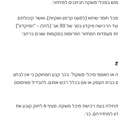
וש במכלי משקה הניתנים למיחזור.
כל חומר שהוא (למעט קרטון ושקיות), ואשר קיבולתם
היא בין 0.1 ליטר ל-1.5 ליטר (לא כולל) ישולם במועד הרכישה פיקדון בסך של 30 אג' (להלן – "הפיקדון")
אחת מעמדות המחזור הפרוסות במקומות שונים ברחבי
ת
קונה או האוסף מיכלי משקה". בכך קבע המחוקק כי אין לבחון
בבית העסק או אם בכלל רכש אותם, להבדיל מאיסופם
סעיף 5 לחוק קובע את חובת תשלום הפיקדון מלכתחילה בעת רכישת מיכל משקה. סעיף 6 לחוק קובע את
ן למחזירהם, כך: